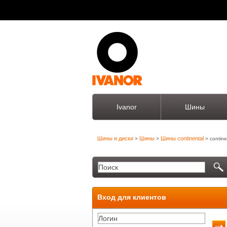
Ivanor
Шины
Шины и диски
Шины
Шины continental
>
>
> contine
Вход для клиентов