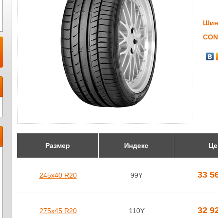
Шин
CON
Размер
Индекс
Це
33 5
245х40 R20
99Y
32 9
275х45 R20
110Y