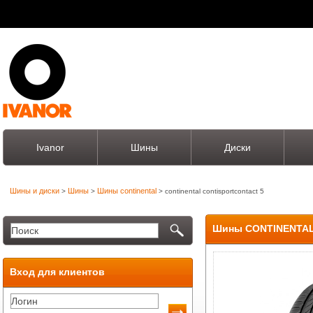
Ivanor
Шины
Диски
Шины и диски
Шины
Шины continental
>
>
> continental contisportcontact 5
Шины CONTINENTAL
Вход для клиентов