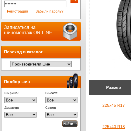
Регистрация
Забыли пароль?
Записаться на
шиномонтаж ON-LINE
Переход в каталог
Подбор шин
Размер
Ширина:
Высота:
225х45 R17
Диаметр:
Сезон:
225х40 R18