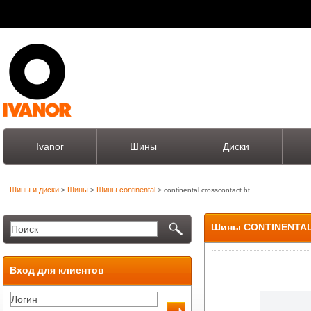
Ivanor
Шины
Диски
Шины и диски
Шины
Шины continental
>
>
> continental crosscontact ht
Шины CONTINENTA
Вход для клиентов