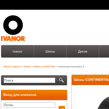
Ivanor
Шины
Диски
Шины и диски
Шины
Шины continental
>
>
> continental icecontact 3
Шины CONTINENTAL
Вход для клиентов