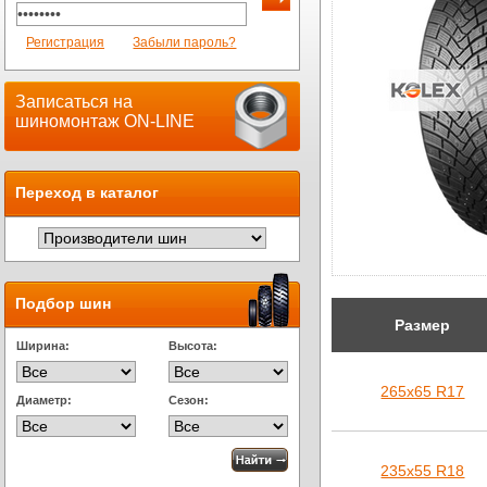
Регистрация
Забыли пароль?
Записаться на
шиномонтаж ON-LINE
Переход в каталог
Подбор шин
Размер
Ширина:
Высота:
265х65 R17
Диаметр:
Сезон:
235х55 R18