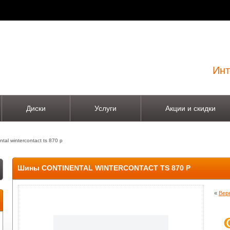
Инт
Диски
Услуги
Акции и скидки
ntal wintercontact ts 870 p
Шины CONTINENTAL WINTERCONTACT TS 870 P
«
Вер