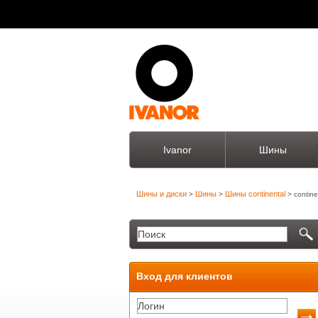
Ivanor
Шины
Шины и диски
Шины
Шины continental
>
>
> contine
Вход для клиентов