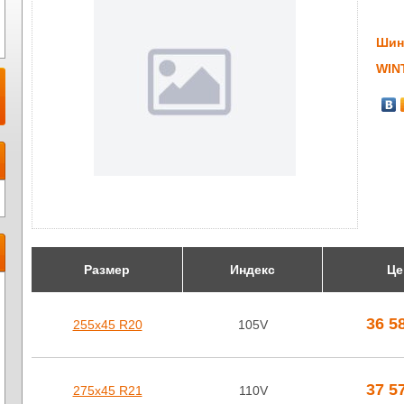
Шин
WIN
Размер
Индекс
Це
36 5
255х45 R20
105V
37 5
275х45 R21
110V