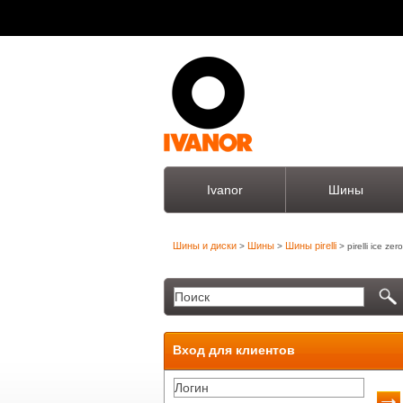
Ivanor
Шины
Шины и диски
Шины
Шины pirelli
>
>
> pirelli ice zero
Вход для клиентов