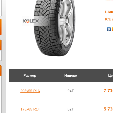
Шин
ICE
Размер
Индекс
Це
7 7
205х55 R16
94T
5 7
175х65 R14
82T