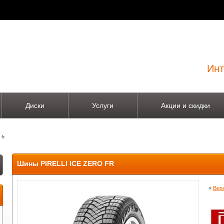
Инт
Диски
Услуги
Акции и скидки
 fr
Шины PIRELLI ICE ZERO FR
«
Верн