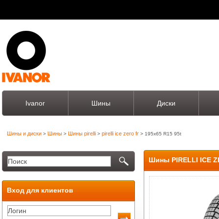
Ivanor
Шины
Диски
Шины и диски
Шины
Шины pirelli
pirelli ice zero fr
>
>
>
> 195x65 R15 95t
Шины PIRELLI ICE Z
Вход для клиентов