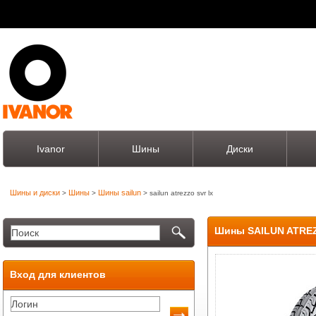
Ivanor
Шины
Диски
Шины и диски
Шины
Шины sailun
>
>
> sailun atrezzo svr lx
Шины SAILUN ATRE
Вход для клиентов