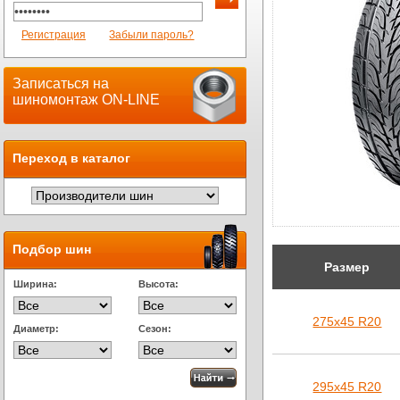
Регистрация
Забыли пароль?
Записаться на
шиномонтаж ON-LINE
Переход в каталог
Подбор шин
Размер
Ширина:
Высота:
275х45 R20
Диаметр:
Сезон:
295х45 R20