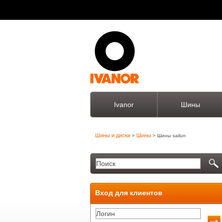
Ivanor
Шины
Шины и диски
Шины
>
> Шины sailun
Вход для клиентов