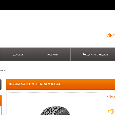
Инт
Диски
Услуги
Акции и скидки
max at
Шины SAILUN TERRAMAX AT
«
Вер