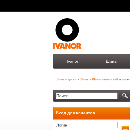
Ivanor
Шины
Шины и диски
Шины
Шины sailun
>
>
> sailun terra
Вход для клиентов