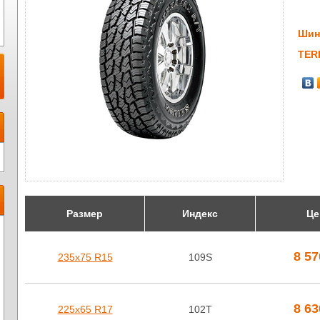
Шин
TER
Размер
Индекс
Це
8 5
235х75 R15
109S
8 6
225х65 R17
102T