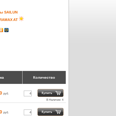
ы SAILUN
RAMAX AT
на
Количество
70
руб.
В Наличии: 4
30
руб.